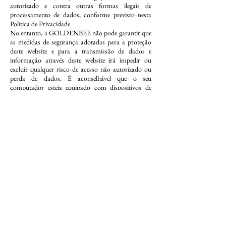
autorizado e contra outras formas ilegais de
processamento de dados, conforme previsto nesta
Política de Privacidade.
No entanto, a GOLDENBEE não pode garantir que
as medidas de segurança adotadas para a proteção
deste website e para a transmissão de dados e
informação através deste website irá impedir ou
excluir qualquer risco de acesso não autorizado ou
perda de dados. É aconselhável que o seu
computador esteja equipado com dispositivos de
software que o protejam na transmissão e receção de
dados (tais como sistemas antivírus atualizados), e
que o seu browser tome as medidas adequadas para
garantir a segurança na transmissão de dados (tais
como firewall e filtros anti-spam).
7. COOKIES
A GOLDENBEE utiliza sistemas automáticos de
recolha de dados como cookies. Uma "cookie" é um
dispositivo transmitido para o disco rígido de um
utilizador da Internet. Apesar de as cookies não
conterem informação inteligível, permite-nos
vincular um utilizador da Internet às suas
informações pessoais. As cookies são divulgadas
pelos nossos servidores e ninguém pode ter acesso às