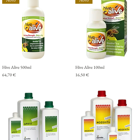
Novo
Novo
Hive Alive 500ml
Hive Alive 100ml
Preço
Preço
64,70 €
16,50 €