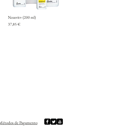
Nozevit+ (200 ml)
Preço
37,85 €
 Métodos de Pagamento