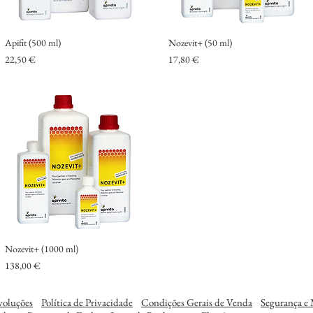
Apifit (500 ml)
Nozevit+ (50 ml)
Preço
Preço
22,50 €
17,80 €
Nozevit+ (1000 ml)
Preço
138,00 €
voluções
Política de Privacidade
Condições Gerais de Venda
Segurança e