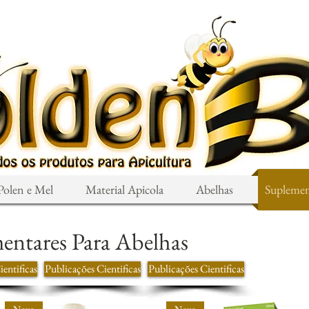
Polen e Mel
Material Apicola
Abelhas
Supleme
entares Para Abelhas
entificas
Publicações Cientificas
Publicações Cientificas