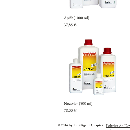
Apifit (1000 ml)
Preço
37,85 €
Nozevit+ (500 ml)
Preço
78,00 €
© 2016 by Intelligent Chapter
Política de De