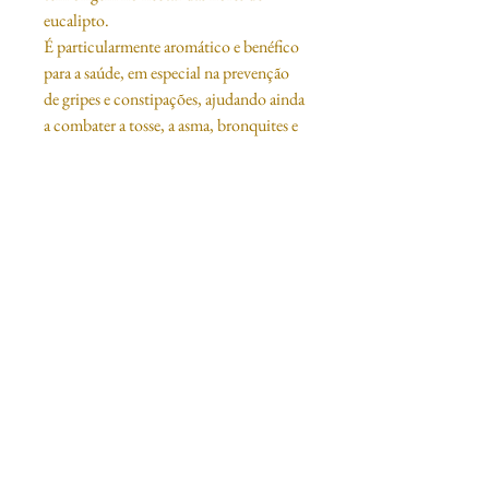
eucalipto. 
É particularmente aromático e benéfico 
para a saúde, em especial na prevenção 
de gripes e constipações, ajudando ainda 
a combater a tosse, a asma, bronquites e 
sinusite.
© 2016 by Intelligent Chapter
Política de Devoluções
Política de
Privacidade
Condições Gerais de Venda
Segurança e Métodos de Pagamento
Política de Cookies
Proteção de Dados
Livro de Reclamações Eletrónico